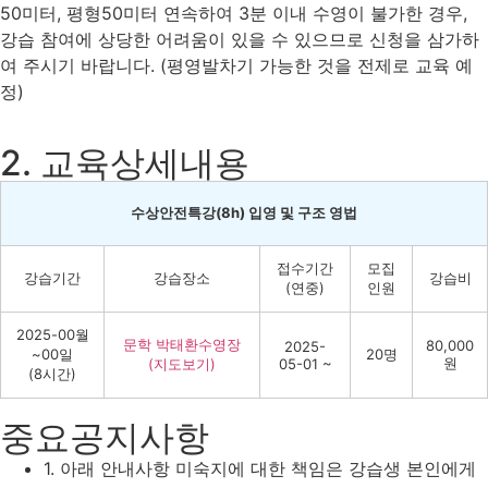
50미터, 평형50미터 연속하여 3분 이내 수영이 불가한 경우,
강습 참여에 상당한 어려움이 있을 수 있으므로 신청을 삼가하
여 주시기 바랍니다. (평영발차기 가능한 것을 전제로 교육 예
정)
2. 교육상세내용
수상안전특강(8h) 입영 및 구조 영법
접수기간
모집
강습기간
강습장소
강습비
(연중)
인원
2025-00월
문학 박태환수영장
80,000
2025-
~00일
20명
원
(지도보기)
05-01 ~
(8시간)
중요공지사항
1. 아래 안내사항 미숙지에 대한 책임은 강습생 본인에게