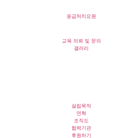
응급처치요원
교육 의뢰 및 문의
갤러리
설립목적
연혁
조직도
협력기관
후원하기