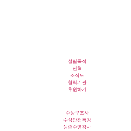
설립목적
연혁
조직도
협력기관
후원하기
수상구조사
수상안전특강
생존수영강사